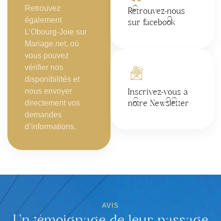
Retrouvez
Retrouvez-nous
également
sur facebook
L’Obourg-Joie sur
Mariage.net, où
vous pouvez
vérifier nos
disponibilités et
nous envoyer
Inscrivez-vous à
directement vos
notre Newsletter
demandes
d’informations.
AVIS
Un témoignage de leur passage