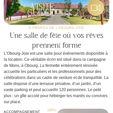
VISITE
GUIDÉE
À PROPOS DE L’OBOURG-JOIE
Une salle de fête où vos rêves
prennent forme
L’Obourg-Joie est une
salle pour événements
disponible à
la location. Ce véritable écrin est situé dans la campagne
de
Mons, à Obourg
. La fermette entièrement rénovée
accueille les
particuliers et les professionnels
pour des
célébrations dans un cadre de verdure et de tranquillité. La
salle dispose d’une
terrasse privative
, d’un jardin, d’un
vaste
parking
et peut accueillir
120 personnes
. Le petit
plus : un
gîte accolé
pour héberger les mariés ou convives
sur place.
100
%
ACCOMPAGNEMENT