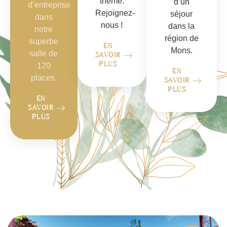
thème.
d’un
d’entreprise
Rejoignez-
séjour
dans
nous !
dans la
notre
région de
superbe
EN
Mons.
salle de
SAVOIR
PLUS
120
EN
places.
SAVOIR
PLUS
EN
SAVOIR
PLUS