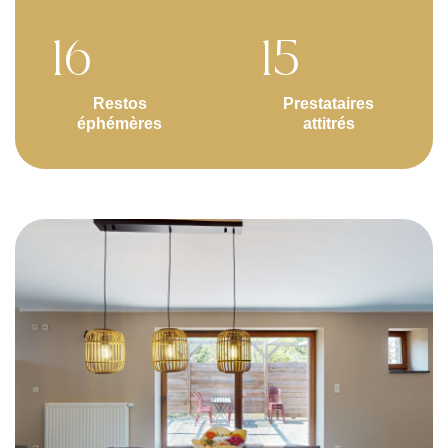
16
15
Restos
Prestataires
éphémères
attitrés