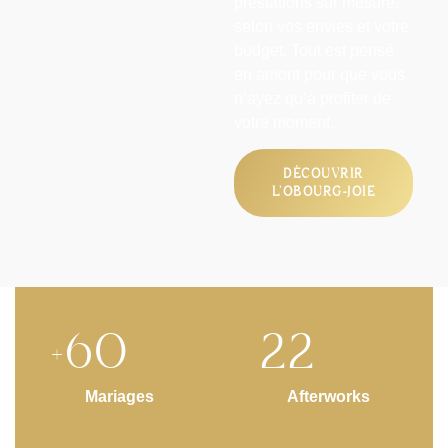
prestations sur mesure
,
selon vos envies et votre
budget. Tout est pensé
en amont pour que vous
n’ayez
qu’à profiter de
votre moment
.
DÉCOUVRIR
L'OBOURG-JOIE
+
60
22
Mariages
Afterworks