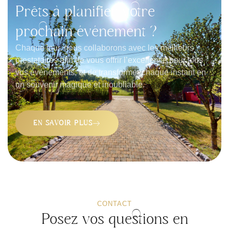
Prêts à planifier votre
prochain événement ?
Chaque jour, nous collaborons avec les meilleurs
prestataires afin de vous offrir l’excellence pour tous
vos événements, et de transformer chaque instant en
un souvenir magique et inoubliable.
EN SAVOIR PLUS
CONTACT
Posez vos questions en