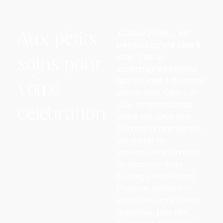
L’Obourg-Joie, c’est
Aux petits
bien plus qu’une salle à
louer, c’est un
soins pour
accompagnement
pour
faire de votre événement,
votre
une réussite. Cédric et
Lisa, les propriétaires,
célébration
sont à vos côtés
pour
élaborer un mariage plus
que parfait, un
anniversaire mémorable
ou encore un team
building professionnel.
Plusieurs formules et
partenaires
sont à votre
disposition pour des