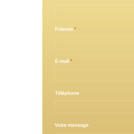
Prénom
*
E-mail
*
Téléphone
M
Votre message
i
s