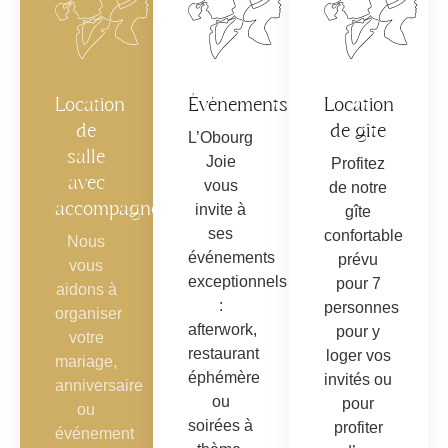
Location
Événements
Location
de
de gîte
L’Obourg
salle
Joie
Profitez
avec
vous
de notre
accompagnement
invite à
gîte
ses
confortable
Nous
événements
prévu
vous
exceptionnels
pour 7
aidons à
:
personnes
organiser
afterwork,
pour y
votre
restaurant
loger vos
mariage,
éphémère
invités ou
anniversaire
ou
pour
ou
soirées à
profiter
événement